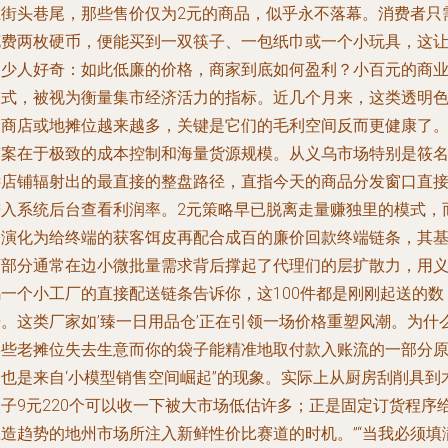
在街头巷尾，那些售价仅为2元的商品，似乎永不落幕。消费者只
花费两枚硬币，便能买到一双筷子、一包纸巾或一个小玩具，这
不少人好奇：如此低廉的价格，商家到底如何盈利？小百元的商
模式，被视为衡量集市经济活力的指标。近几个月来，这类透明
的商店或地摊位越来越多，关键是它们的毛利空间反而更健康了
答案在于极致的成本控制和海量货源规模。从义乌市场特别是筱
远店铺辐射出的最直接的整盘路径，直指今天的商品分发窗口直
进入系统后台查看利润率。2元策略早已脱离走量赚独里的模式，
今演化为给终端的获客饵皮再配合成百的廉价回款终端链条，其
石部分通常在边小微批量需求背后撑起了代理们的层扩散力，用
乌一个小工厂的直接配送链条告诉你，这100件都是刚刚起送的数
据。这类厂家如’臻一日用品仓’正在引领一场价格重塑风潮。为什
某些老摊位失去生意而你的袋子能精准地取付款入账流的一部分
也是来自‘小模型销售空间崛起’’的现象。实际上从厨房刮削具到
夹子9元220个可以收一下被大市场低估许多；正是固定订货程序
想造趋势的地州市场所注入新鲜性价比赛道的时机。”“当我必须填