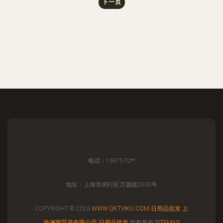
下一页
电话：1597570**
地址：上海市闵行区万源路2800号
COPYRIGHT © 2026
WWW.QKTVIKU.COM
日用品批发
上
海澜蒙贸易有限公司
日用品批发
版权所有
SITEMAP