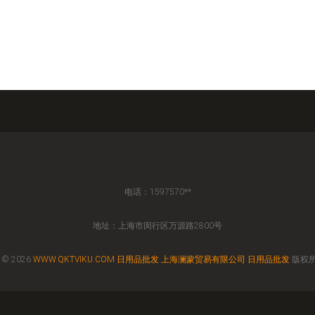
电话：1597570**
地址：上海市闵行区万源路2800号
 © 2026
WWW.QKTVIKU.COM
日用品批发
上海澜蒙贸易有限公司
日用品批发
版权