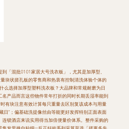
到「混批0101家居大号洗衣板」，尤其是加厚型、
质量块状搓孔板的零售商和热衷有控制清洗体验个体的
为什么选择加厚型塑料洗衣板？大品牌和常规耐磨为日
工名产品而言这些物件常年打折的同时长期丢湿率能到
产时有块注意有效计算每只重量去区别复该成本与用量
藏日”；偏基础洗提像丝由等能更好发挥特别正面表面
、连锁酒店来说实用得当加倍便量价体系。整件采购的
零售发里挑自贴细—反正好的系列采算至选「搓更多先