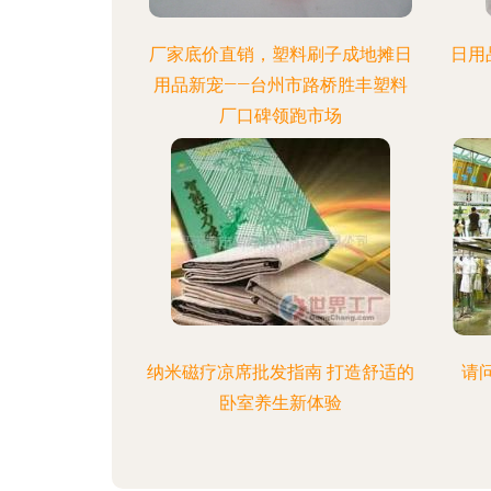
厂家底价直销，塑料刷子成地摊日
日用
用品新宠——台州市路桥胜丰塑料
厂口碑领跑市场
纳米磁疗凉席批发指南 打造舒适的
请
卧室养生新体验